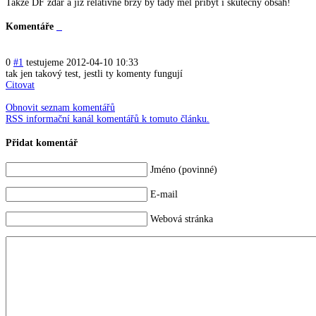
Takže DF zdar a již relativně brzy by tady měl přibýt i skutečný obsah!
Komentáře
0
#1
testujeme
2012-04-10 10:33
tak jen takový test, jestli ty komenty fungují
Citovat
Obnovit seznam komentářů
RSS informační kanál komentářů k tomuto článku.
Přidat komentář
Jméno (povinné)
E-mail
Webová stránka