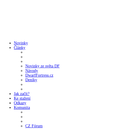
Novinky
Články
Novinky ze světa DF
Návody
DwarfFortress.cz
Deníky
Jak začít?
Ke stažení
Odkazy
Komunita
CZ Fórum