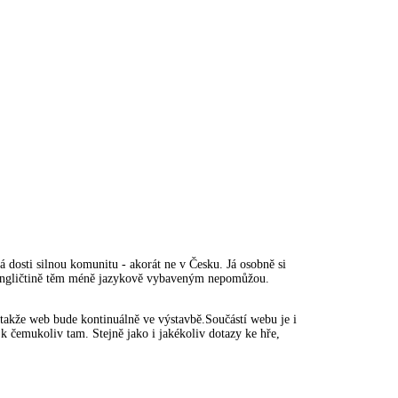
 dosti silnou komunitu - akorát ne v Česku. Já osobně si
a v angličtině těm méně jazykově vybaveným nepomůžou.
, takže web bude kontinuálně ve výstavbě.Součástí webu je i
k čemukoliv tam. Stejně jako i jakékoliv dotazy ke hře,