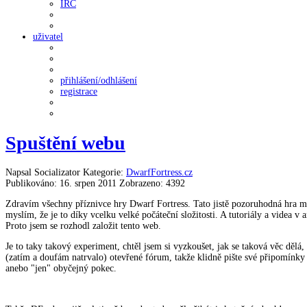
IRC
uživatel
přihlášení/odhlášení
registrace
Spuštění webu
Napsal Socializator
Kategorie:
DwarfFortress.cz
Publikováno: 16. srpen 2011
Zobrazeno: 4392
Zdravím všechny příznivce hry Dwarf Fortress. Tato jistě pozoruhodná hra má
myslím, že je to díky vcelku velké počáteční složitosti. A tutoriály a vide
Proto jsem se rozhodl založit tento web.
Je to taky takový experiment, chtěl jsem si vyzkoušet, jak se taková věc dělá
(zatím a doufám natrvalo) otevřené fórum, takže klidně pište své připomínky 
anebo "jen" obyčejný pokec.